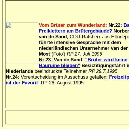
Vom Brüter zum Wunderland:
Nr.22:
Ba
Freiklettern am Brütergebäude?
Norber
van de Sand
, CDU-Ratsherr aus Hön­nepe
führte intensive Gespräche mit dem
niederländischen Unter­nehmer van der
Most
(Foto')
RP 27. Juli 1995
Nr.23:
Van de Sand:
"Brüter wird keine
Bauruine bleiben"
Besichtigungsfahrt i
Niederlande
beeindruckte Teilnehmer
RP 29.7.1995
Nr.24:
Vorentscheidung im Ausschuss gefallen:
Freizeit
ist der Favorit
RP 26. August 1995